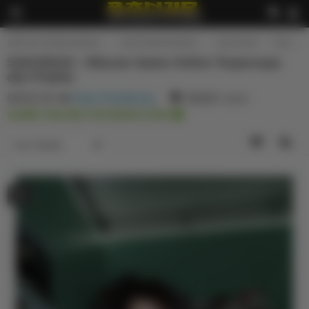
SERVER SENSASIONAL
LINK SENSASIONAL
JOIN NOW
SAKURA34
SAKURA34 - Hiburan Game Online Terpercaya
dan Praktis
MADE BY 👑
Koko PemberiJp
48,621
sales
GAME ONLINE KEKINIAN 2026
Item Details